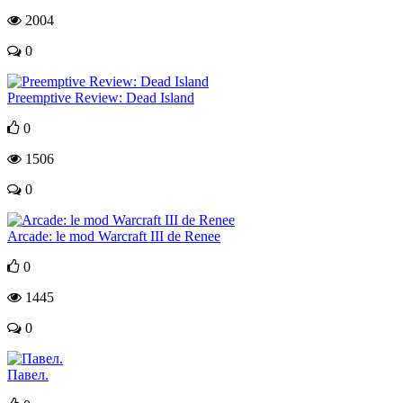
2004
0
Preemptive Review: Dead Island
0
1506
0
Arcade: le mod Warcraft III de Renee
0
1445
0
Павел.