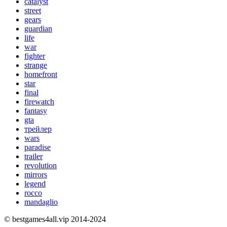
catalyst
street
gears
guardian
life
war
fighter
strange
homefront
star
final
firewatch
fantasy
gta
трейлер
wars
paradise
trailer
revolution
mirrors
legend
rocco
mandaglio
© bestgames4all.vip 2014-2024