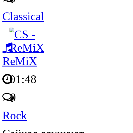
Classical
ReMiX
01:48
0
Rock