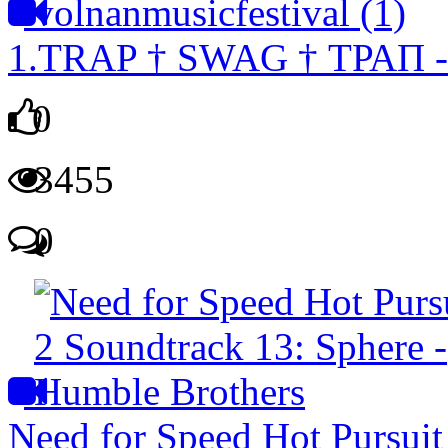
1.TRAP † SWAG † ТРАП - v
0
3455
0
Need for Speed Hot Pursuit