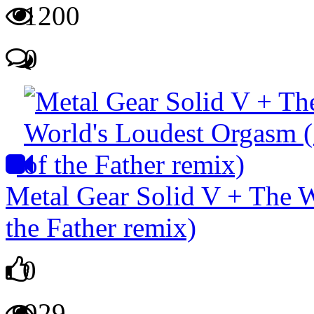
1200
0
Metal Gear Solid V + The W
the Father remix)
0
929