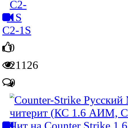
C2-1S
0
21126
0