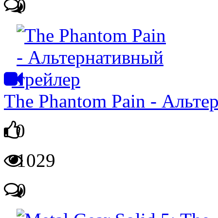
0
The Phantom Pain - Альте
0
1029
0