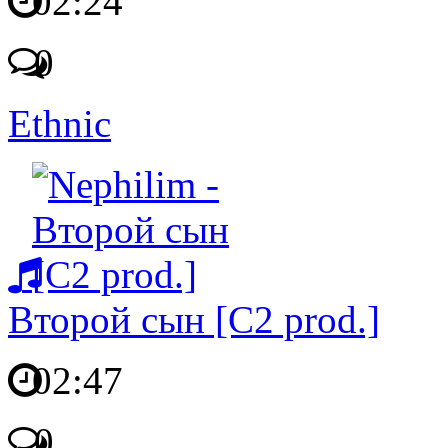
02:24
0
Ethnic
Второй сын [C2 prod.]
02:47
0