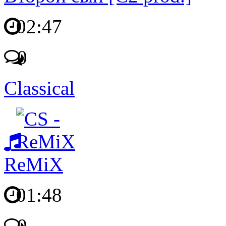
02:47
0
Classical
ReMiX
01:48
0