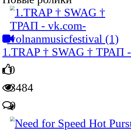
1.TRAP † SWAG † ТРАП - v
0
3484
0