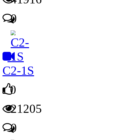
0
C2-1S
0
21205
0