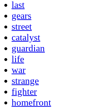
last
gears
street
catalyst
guardian
life
war
strange
fighter
homefront